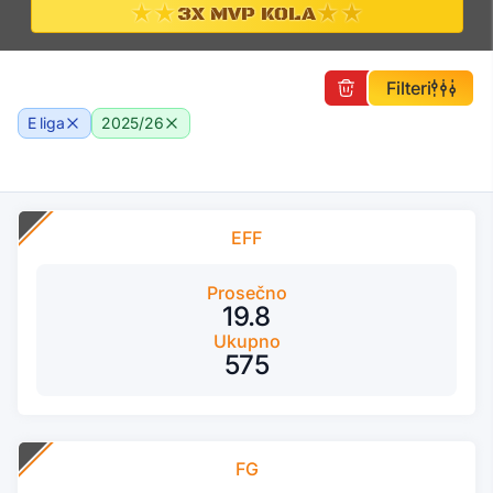
★★
★★
3X MVP KOLA
Filteri
E liga
2025/26
EFF
Prosečno
19.8
Ukupno
575
FG