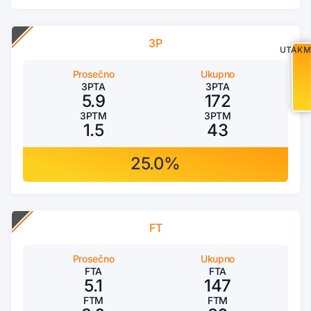
3P
UTAKM
Prosečno
Ukupno
3PTA
3PTA
5.9
172
3PTM
3PTM
1.5
43
25.0%
FT
Prosečno
Ukupno
FTA
FTA
5.1
147
FTM
FTM