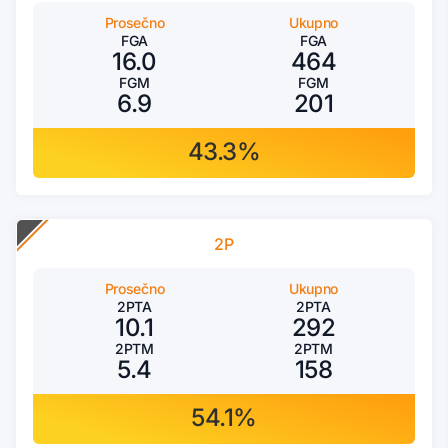
Prosečno
Ukupno
FGA
FGA
16.0
464
FGM
FGM
6.9
201
43.3%
2P
Prosečno
Ukupno
2PTA
2PTA
10.1
292
2PTM
2PTM
5.4
158
54.1%