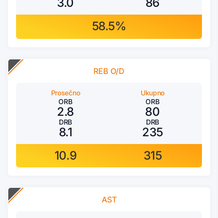
3.0
86
58.5%
REB O/D
Prosečno
Ukupno
ORB
ORB
2.8
80
DRB
DRB
8.1
235
10.9
315
AST