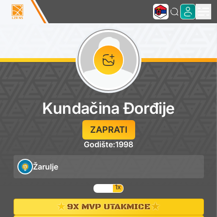
Kundačina Đorđije
ZAPRATI
Godište:
1998
Žarulje
1x
★
★
9X MVP UTAKMICE