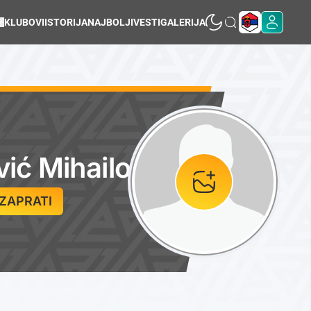
KLUBOVI
ISTORIJA
NAJBOLJI
VESTI
GALERIJA
vić Mihailo
ZAPRATI