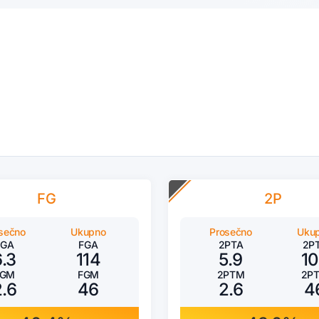
FG
2P
sečno
Ukupno
Prosečno
Uku
FGA
FGA
2PTA
2P
6.3
114
5.9
1
FGM
FGM
2PTM
2P
2.6
46
2.6
4