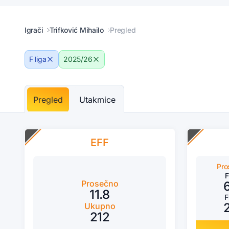
Igrači
Trifković Mihailo
Pregled
F liga
2025/26
Pregled
Utakmice
EFF
Pro
Prosečno
11.8
Ukupno
212