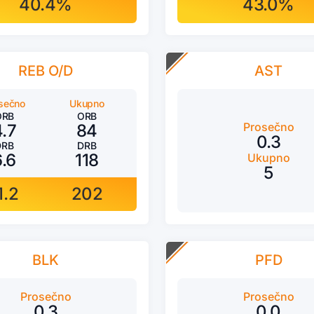
40.4%
43.0%
REB O/D
AST
sečno
Ukupno
ORB
ORB
Prosečno
4.7
84
0.3
DRB
DRB
6.6
118
Ukupno
5
1.2
202
BLK
PFD
Prosečno
Prosečno
0.3
0.0