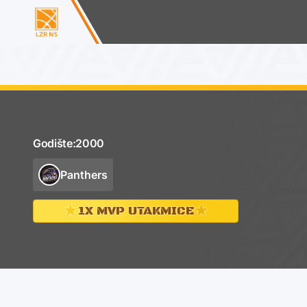
Godište:
2000
Panthers
★
★
1X MVP UTAKMICE