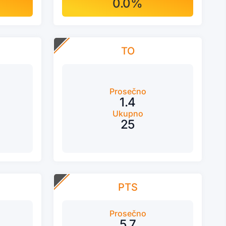
0.0%
TO
Prosečno
1.4
Ukupno
25
PTS
Prosečno
5.7