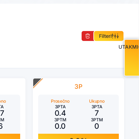
Filteri
UTAKMI
3P
pno
Prosečno
Ukupno
TA
3PTA
3PTA
07
0.4
7
TM
3PTM
3PTM
6
0.0
0