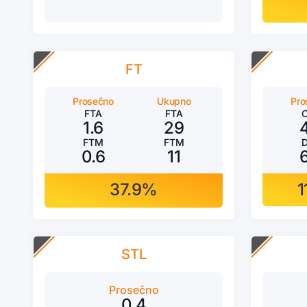
FT
Prosečno
Ukupno
Pro
FTA
FTA
1.6
29
FTM
FTM
0.6
11
37.9%
1
STL
Prosečno
0.4