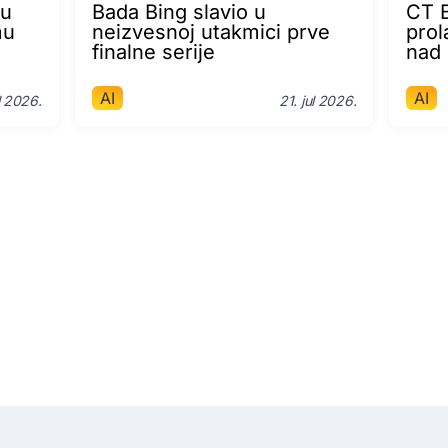
lu
Bada Bing slavio u
CT B
mu
neizvesnoj utakmici prve
prol
finalne serije
nad
AI
AI
l 2026.
21. jul 2026.