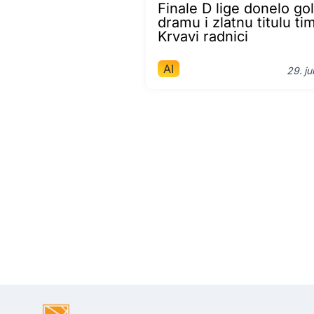
Finale D lige donelo go
dramu i zlatnu titulu ti
Krvavi radnici
AI
29. ju