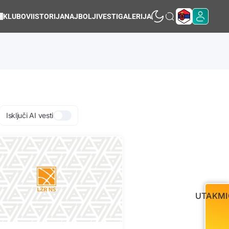
KLUBOVI
ISTORIJA
NAJBOLJI
VESTI
GALERIJA
Isključi AI vesti
UTAKMI