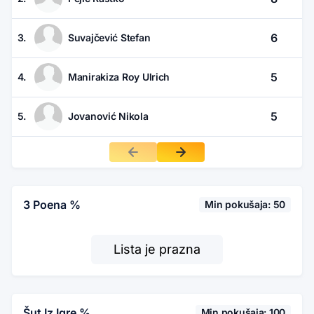
6
3.
Suvajčević Stefan
5
4.
Manirakiza Roy Ulrich
5
5.
Jovanović Nikola
3 Poena %
Min pokušaja: 50
Lista je prazna
Šut Iz Igre %
Min pokušaja: 100