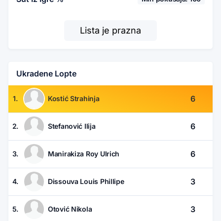
Lista je prazna
Ukradene Lopte
6
1.
Kostić Strahinja
6
2.
Stefanović Ilija
6
3.
Manirakiza Roy Ulrich
3
4.
Dissouva Louis Phillipe
3
5.
Otović Nikola