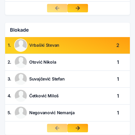
Blokade
2
1.
Vrbaški Stevan
1
2.
Otović Nikola
1
3.
Suvajčević Stefan
1
4.
Ćetković Miloš
1
5.
Negovanović Nemanja