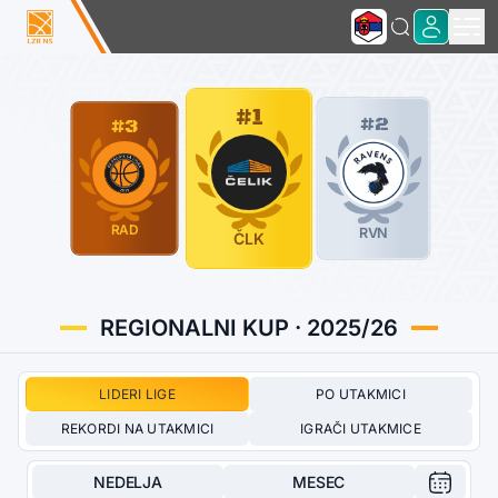
#1
#2
#3
RAD
RVN
ČLK
REGIONALNI KUP · 2025/26
LIDERI LIGE
PO UTAKMICI
REKORDI NA UTAKMICI
IGRAČI UTAKMICE
NEDELJA
MESEC