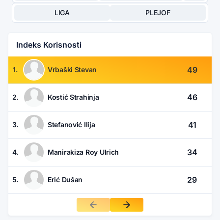
LIGA
PLEJOF
Indeks Korisnosti
49
1.
Vrbaški Stevan
46
2.
Kostić Strahinja
41
3.
Stefanović Ilija
34
4.
Manirakiza Roy Ulrich
29
5.
Erić Dušan