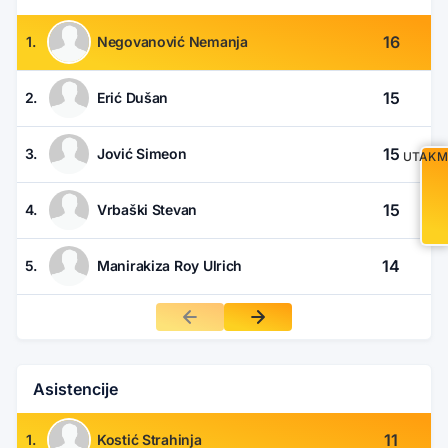
16
1.
Negovanović Nemanja
15
2.
Erić Dušan
15
3.
Jović Simeon
UTAKM
15
4.
Vrbaški Stevan
14
5.
Manirakiza Roy Ulrich
Asistencije
11
1.
Kostić Strahinja