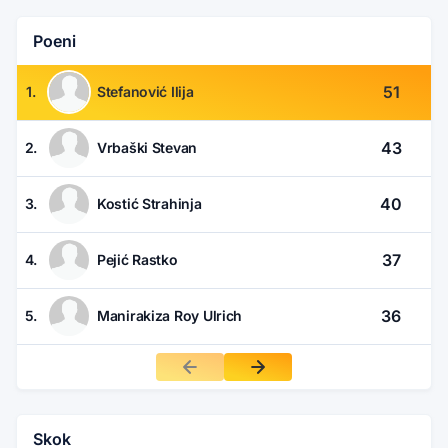
Poeni
51
1.
Stefanović Ilija
43
2.
Vrbaški Stevan
40
3.
Kostić Strahinja
37
4.
Pejić Rastko
36
5.
Manirakiza Roy Ulrich
Skok