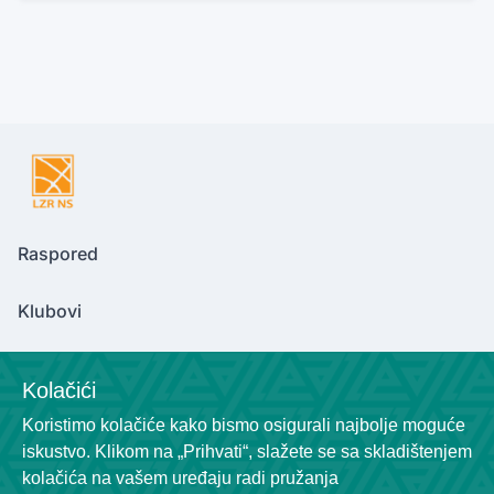
Raspored
Klubovi
Kolačići
Contact Us
Koristimo kolačiće kako bismo osigurali najbolje moguće
ligazarekreativce@gmail.com
iskustvo. Klikom na „Prihvati“, slažete se sa skladištenjem
kolačića na vašem uređaju radi pružanja
Location