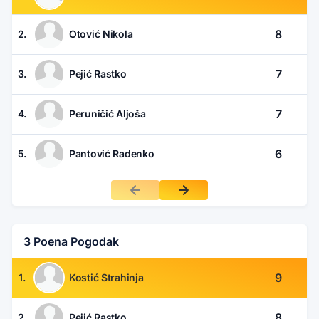
8
2.
Otović Nikola
7
3.
Pejić Rastko
7
4.
Peruničić Aljoša
6
5.
Pantović Radenko
3 Poena Pogodak
9
1.
Kostić Strahinja
8
2.
Pejić Rastko