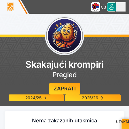
Skakajući krompiri
Pregled
ZAPRATI
2024/25
2025/26
Nema zakazanih utakmica
UTAKM