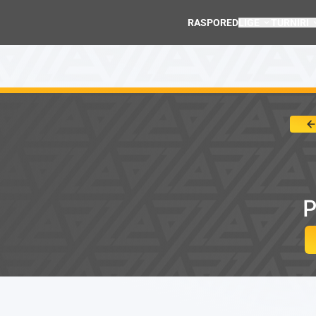
RASPORED
LIGE
TURNIRI
P