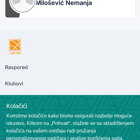
Milošević Nemanja
Raspored
Klubovi
Kolačići
Contact Us
Koristimo kolačiće kako bismo osigurali najbolje moguće
ligazarekreativce@gmail.com
iskustvo. Klikom na „Prihvati“, slažete se sa skladištenjem
kolačića na vašem uređaju radi pružanja
Location
personalizovanog sadržaja i analize korišćenja sajta.