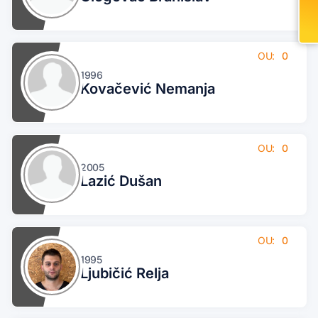
OU:
0
1996
Kovačević Nemanja
OU:
0
2005
Lazić Dušan
OU:
0
1995
Ljubičić Relja