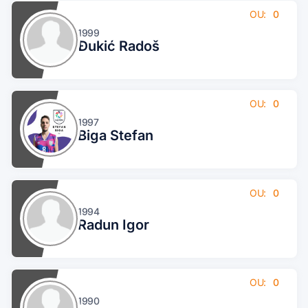
OU:
0
1999
Đukić Radoš
OU:
0
1997
Biga Stefan
OU:
0
1994
Radun Igor
OU:
0
1990