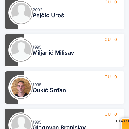
OU:
0
2002
Pejčić Uroš
OU:
0
1995
Miljanić Milisav
OU:
0
1995
Đukić Srđan
OU:
0
UTAKM
1995
Glogovac Branislav