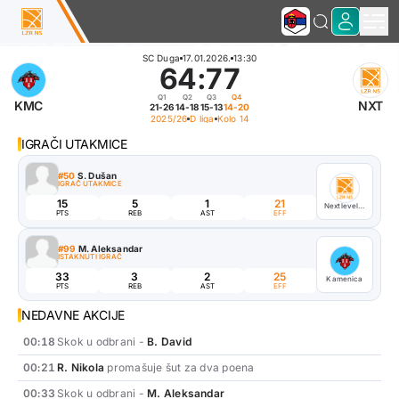
SC Duga
17.01.2026.
13:30
64
:
77
Q1
Q2
Q3
Q4
KMC
NXT
21-26
14-18
15-13
14-20
2025/26
D liga
Kolo 14
IGRAČI UTAKMICE
#50
S. Dušan
IGRAČ UTAKMICE
15
5
1
21
Nextlevel fitness
PTS
REB
AST
EFF
#99
M. Aleksandar
ISTAKNUTI IGRAČ
33
3
2
25
Kamenica
PTS
REB
AST
EFF
NEDAVNE AKCIJE
00:18
Skok u odbrani -
B. David
00:21
R. Nikola
promašuje šut za dva poena
00:33
Skok u odbrani -
M. Aleksandar