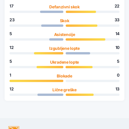
17
22
Defanzivni skok
23
33
Skok
5
14
Asistencije
12
10
Izgubljene lopte
5
5
Ukradene lopte
1
0
Blokade
12
13
Lične greške