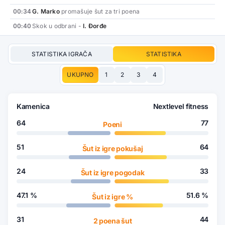
00:34
G. Marko
promašuje šut za tri poena
00:40
Skok u odbrani -
I. Đorđe
STATISTIKA IGRAČA
STATISTIKA
UKUPNO
1
2
3
4
Kamenica
Nextlevel fitness
64
77
Poeni
51
64
Šut iz igre pokušaj
24
33
Šut iz igre pogodak
47.1
%
51.6
%
Šut iz igre %
31
44
2 poena šut