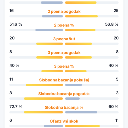
16
25
2 poena pogodak
51.6
%
56.8
%
2 poena %
20
20
3 poena šut
8
8
3 poena pogodak
40
%
40
%
3 poena %
11
5
Slobodna bacanja pokušaj
8
3
Slobodna bacanja pogodak
72.7
%
60
%
Slobodna bacanja %
6
11
Ofanzivni skok