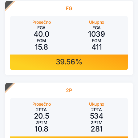
FG
Prosečno
Ukupno
FGA
FGA
40.0
1039
FGM
FGM
15.8
411
39.56%
2P
Prosečno
Ukupno
2PTA
2PTA
20.5
534
2PTM
2PTM
10.8
281