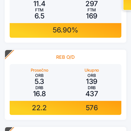
11.4
297
FTM
FTM
6.5
169
56.90%
REB O/D
Prosečno
Ukupno
ORB
ORB
5.3
139
DRB
DRB
16.8
437
22.2
576