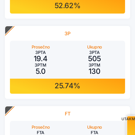
52.62%
3P
Prosečno
Ukupno
3PTA
3PTA
19.4
505
3PTM
3PTM
5.0
130
25.74%
FT
UTAKM
Prosečno
Ukupno
FTA
FTA