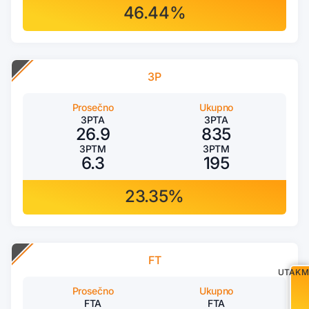
46.44%
3P
Prosečno
Ukupno
3PTA
3PTA
26.9
835
3PTM
3PTM
6.3
195
23.35%
FT
UTAKM
Prosečno
Ukupno
FTA
FTA