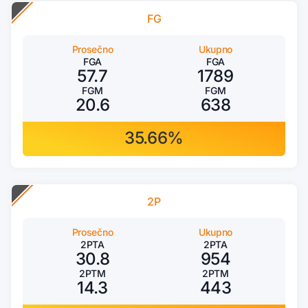
FG
Prosečno
Ukupno
FGA
FGA
57.7
1789
FGM
FGM
20.6
638
35.66%
2P
Prosečno
Ukupno
2PTA
2PTA
30.8
954
2PTM
2PTM
14.3
443