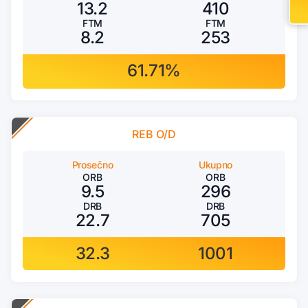
13.2
410
FTM
FTM
8.2
253
61.71%
REB O/D
Prosečno
Ukupno
ORB
ORB
9.5
296
DRB
DRB
22.7
705
32.3
1001