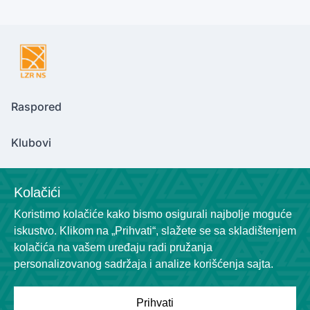
Raspored
Klubovi
Kolačići
Contact Us
Koristimo kolačiće kako bismo osigurali najbolje moguće
ligazarekreativce@gmail.com
iskustvo. Klikom na „Prihvati“, slažete se sa skladištenjem
kolačića na vašem uređaju radi pružanja
Location
personalizovanog sadržaja i analize korišćenja sajta.
Ćirila i Metodija 11, Novi Sad
Prihvati