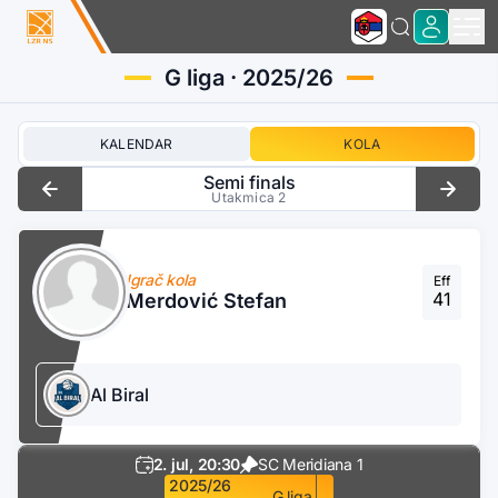
G liga · 2025/26
KALENDAR
KOLA
Semi finals
Utakmica 2
Igrač kola
Eff
41
Merdović Stefan
Al Biral
2. jul, 20:30
SC Meridiana 1
2025/26
G liga