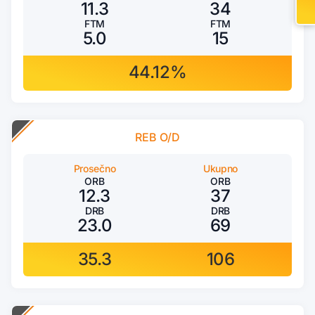
11.3
34
FTM
FTM
5.0
15
44.12%
REB O/D
Prosečno
Ukupno
ORB
ORB
12.3
37
DRB
DRB
23.0
69
35.3
106