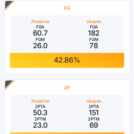
FG
Prosečno
Ukupno
FGA
FGA
60.7
182
FGM
FGM
26.0
78
42.86%
2P
Prosečno
Ukupno
2PTA
2PTA
50.3
151
2PTM
2PTM
23.0
69