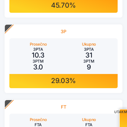
45.70%
3P
Prosečno
Ukupno
3PTA
3PTA
10.3
31
3PTM
3PTM
3.0
9
29.03%
FT
UTAKM
Prosečno
Ukupno
FTA
FTA