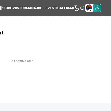
KLUBOVI
ISTORIJA
NAJBOLJI
VESTI
GALERIJA
rt
Još nema akcija