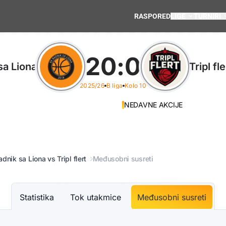
RASPORED
LIGE
TURNIRI
20
:
0
sa Liona
Tripl fle
2025/26
B liga
Kolo 10
NEDAVNE AKCIJE
adnik sa Liona vs Tripl flert
Međusobni susreti
Statistika
Tok utakmice
Međusobni susreti