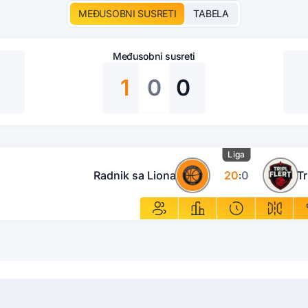
MEĐUSOBNI SUSRETI
TABELA
Međusobni susreti
1
0
0
Liga
Radnik sa Liona
20
0
Tr
: