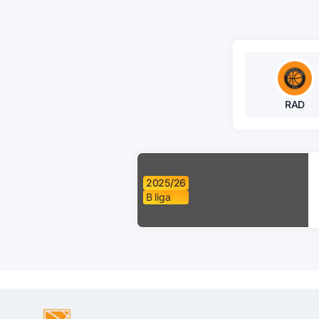
RAD
2025/26
B liga